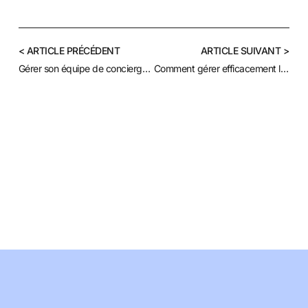
< ARTICLE PRÉCÉDENT
ARTICLE SUIVANT >
Gérer son équipe de conciergerie avec les bons outils
Comment gérer efficacement les avis Airbnb grâce aux outils digitaux